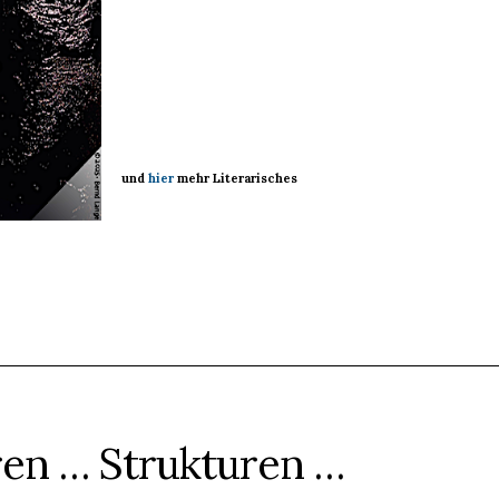
und
hier
mehr Literarisches
ren … Strukturen …