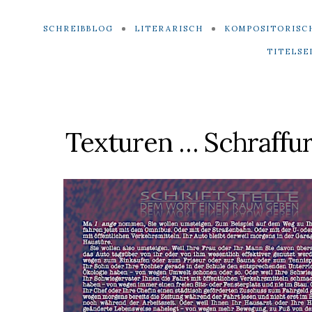
SCHREIBBLOG
LITERARISCH
KOMPOSITORISC
TITELSE
Texturen … Schraffu