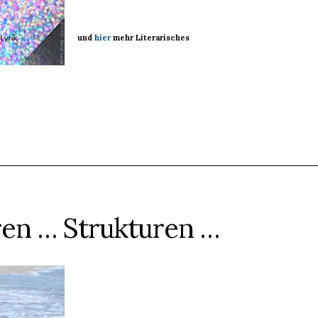
und
hier
mehr Literarisches
ren … Strukturen …