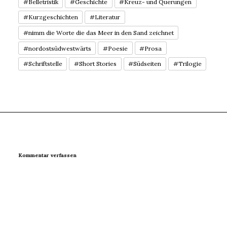
#Belletristik
#Geschichte
#Kreuz- und Querungen
#Kurzgeschichten
#Literatur
#nimm die Worte die das Meer in den Sand zeichnet
#nordostsüdwestwärts
#Poesie
#Prosa
#Schriftstelle
#Short Stories
#Südseiten
#Trilogie
Kommentar verfassen