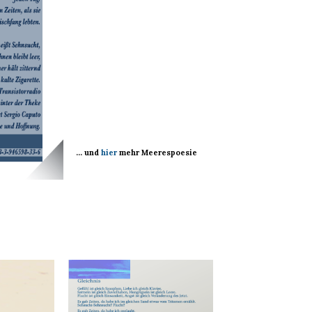
… und
hier
mehr Meerespoesie