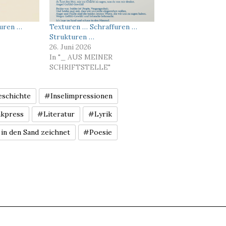
furen …
Texturen … Schraffuren …
Strukturen …
26. Juni 2026
In "_ AUS MEINER
SCHRIFTSTELLE"
schichte
#Inselimpressionen
akpress
#Literatur
#Lyrik
in den Sand zeichnet
#Poesie