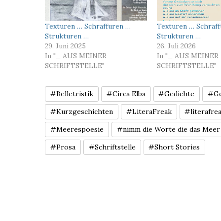
Texturen … Schraffuren …
Texturen … Schraf
Strukturen …
Strukturen …
29. Juni 2025
26. Juli 2026
In "_ AUS MEINER
In "_ AUS MEINER
SCHRIFTSTELLE"
SCHRIFTSTELLE"
#Belletristik
#Circa Elba
#Gedichte
#Ge
#Kurzgeschichten
#LiteraFreak
#literafre
#Meerespoesie
#nimm die Worte die das Meer 
#Prosa
#Schriftstelle
#Short Stories