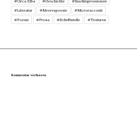
#Circa Elba
#Geschichte
#Inselimpressionen
#Literatur
#Meerespoesie
#Microracconti
#Poesie
#Prosa
#Schriftstelle
#Texturen
Kommentar verfassen