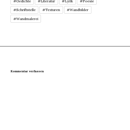
#Gedichte
#Literatur
#Lyrik
#Poesie
#Schriftstelle
#Texturen
#Wandbilder
#Wandmalerei
Kommentar verfassen