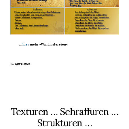
…
hier
mehr »Wandmalereien«
19. März 2026
Texturen … Schraffuren …
Strukturen …