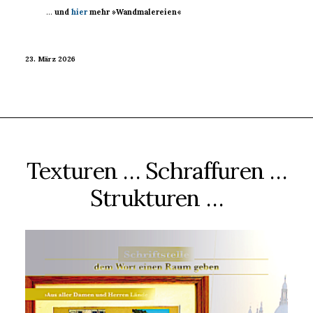
…
und
hier
mehr »Wandmalereien«
23. März 2026
Texturen … Schraffuren …
Strukturen …