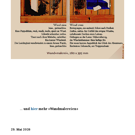
…
und
hier
mehr »Wandmalereien«
29. Mai 2026