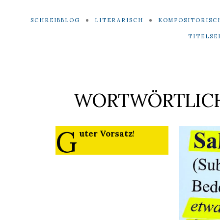
SCHREIBBLOG
LITERARISCH
KOMPOSITORISC
TITELSE
WORTWÖRTLIC
G
uter Vorsatz
!