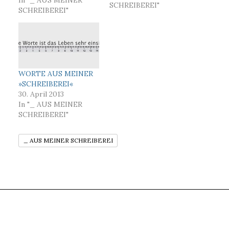
hinter dem Mond
In "_ AUS MEINER
SCHREIBEREI"
leben, immer noch
SCHREIBEREI"
nicht ausgestorben
sind?« »Anscheinend ist
unser Universum auch
in Sachen ›geistiger
Armut‹unerschöpflich!«
- 25. August 2015 -
WORTE AUS MEINER
»SCHREIBEREI«
30. April 2013
In "_ AUS MEINER
SCHREIBEREI"
_ AUS MEINER SCHREIBEREI