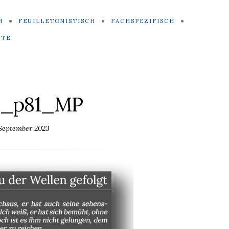
H
FEUILLETONISTISCH
FACHSPEZIFISCH
ITE
x_p81_MP
 September 2023