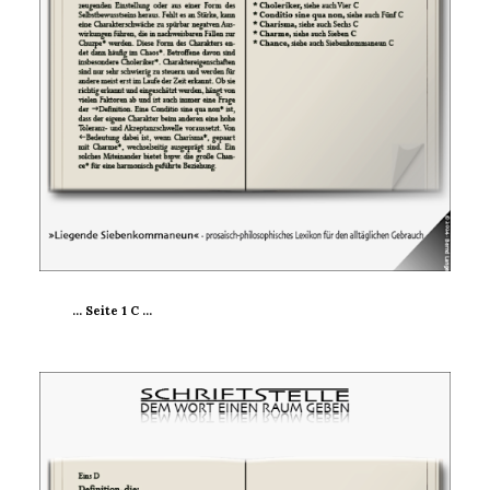
… Seite 1 C
…