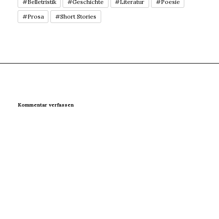
#Belletristik
#Geschichte
#Literatur
#Poesie
#Prosa
#Short Stories
Kommentar verfassen