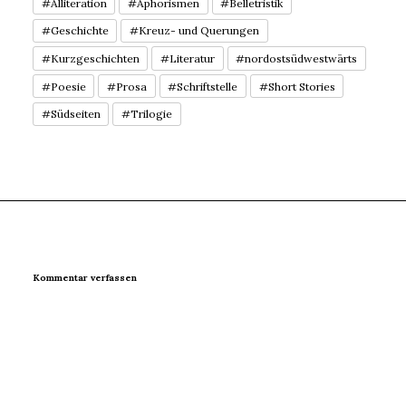
#Alliteration
#Aphorismen
#Belletristik
#Geschichte
#Kreuz- und Querungen
#Kurzgeschichten
#Literatur
#nordostsüdwestwärts
#Poesie
#Prosa
#Schriftstelle
#Short Stories
#Südseiten
#Trilogie
Kommentar verfassen