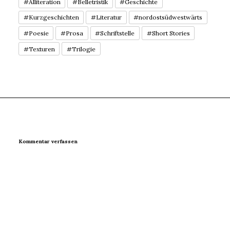
#Alliteration
#Belletristik
#Geschichte
#Kurzgeschichten
#Literatur
#nordostsüdwestwärts
#Poesie
#Prosa
#Schriftstelle
#Short Stories
#Texturen
#Trilogie
Kommentar verfassen