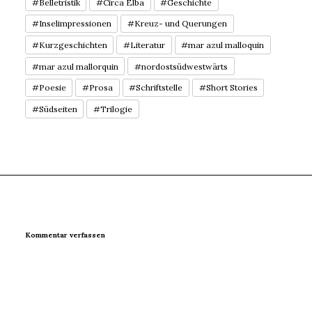
#Belletristik
#Circa Elba
#Geschichte
#Inselimpressionen
#Kreuz- und Querungen
#Kurzgeschichten
#Literatur
#mar azul malloquin
#mar azul mallorquin
#nordostsüdwestwärts
#Poesie
#Prosa
#Schriftstelle
#Short Stories
#Südseiten
#Trilogie
Kommentar verfassen