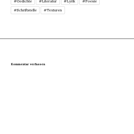
#Gedichte
#Literatur
#Lyrik
#Poesie
#Schriftstelle
#Texturen
Kommentar verfassen