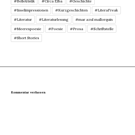
#Belletristik
#Circa Elba
#Geschichte
#Inselimpressionen
#Kurzgeschichten
#LiteraFreak
#Literatur
#Literaturlesung
#mar azul mallorquin
#Meerespoesie
#Poesie
#Prosa
#Schriftstelle
#Short Stories
Kommentar verfassen