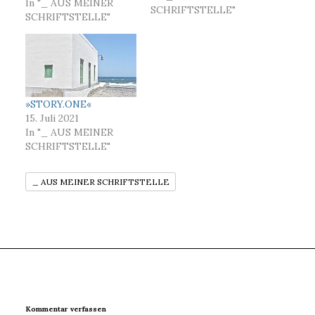
- eine Form, um etwas
In "_ AUS MEINER
SCHRIFTSTELLE"
ins Licht zu rücken.Wer
SCHRIFTSTELLE"
möchte, kann sich in
meinem »Schreibblog«
ein Bild von meinen
Worten machen. Und in
meinen Bildern lesen,…
»STORY.ONE«
15. Juli 2021
In "_ AUS MEINER
SCHRIFTSTELLE"
_ AUS MEINER SCHRIFTSTELLE
Kommentar verfassen