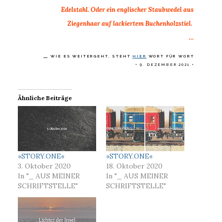
Edelstahl. Oder ein englischer Staubwedel aus
Ziegenhaar auf lackiertem Buchenholzstiel.
…
WIE ES WEITERGEHT, STEHT
HIER
WORT FÜR WORT
9. DEZEMBER 2021
*
*
Ähnliche Beiträge
»STORY.ONE«
»STORY.ONE«
3. Oktober 2020
18. Oktober 2020
In "_ AUS MEINER
In "_ AUS MEINER
SCHRIFTSTELLE"
SCHRIFTSTELLE"