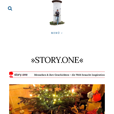
MENÜ
»STORY.ONE«