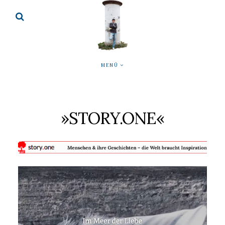
MENÜ
»STORY.ONE«