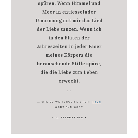
spüren. Wenn Himmel und
Meer in entfesselnder
Umarmung mit mir das Lied
der Liebe tanzen. Wenn ich
in den Fluten der
Jahreszeiten in jeder Faser
meines Körpers die
berauschende Stille spüre,
die die Liebe zum Leben
erweckt.
…
WIE ES WEITERGEHT, STEHT
HIER
WORT FÜR WORT
14. FEBRUAR 2021
*
*