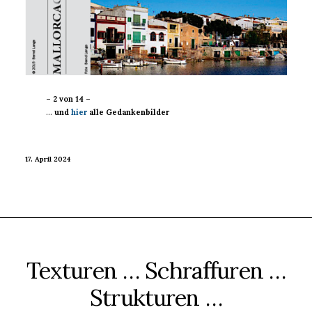
– 2 von 14 –
…
und
hier
alle Gedankenbilder
17. April 2024
Texturen … Schraffuren …
Strukturen …